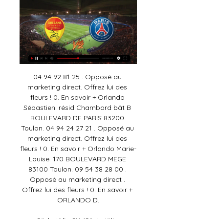
04 94 92 81 25 . Opposé au marketing direct. Offrez lui des fleurs ! 0. En savoir + Orlando Sébastien. résid Chambord bât B BOULEVARD DE PARIS 83200 Toulon. 04 94 24 27 21 . Opposé au marketing direct. Offrez lui des fleurs ! 0. En savoir + Orlando Marie-Louise. 170 BOULEVARD MEGE 83100 Toulon. 09 54 38 28 00 . Opposé au marketing direct . Offrez lui des fleurs ! 0. En savoir + ORLANDO D.

Södertälje SK (Södertälje Sportklubb) est une équipe de hockey sur glace de la ville Södertälje en Suède. L'équipe évolue dans la deuxième division suédoise, l'HockeyAllsvenskan.

MAXIFOOT-LIVE VOUS PERMET DE SUIVRE TOUS LES RESULTATS DE FOOTBALL, EN 1 CLIC, ET EN DIRECT ! Avec notre livescore foot vous ne manquerez aucun match en direct !

US Orléans Loiret Football Football face au PSG ! Aux couleurs de l'USO, cette pièce vous laissera un souvenir de ce beau match qui nous attend samedi !

Le club anglais s'est qualifié mardi pour la finale de la Ligue des champions en battant Barcelone 4-0. Plusieurs joueurs de Liverpool célèbrent leur victoire à domicile face à Barcelone en.

Lyon Hanabi est le matsuri lyonnais proposé par Ota'Sekai. Il rassemble des animations de l'association mais aussi des animations d'association et communautés partenaire. La première édition de Lyon Hanabi a eu lieu le 31 Août 2014 au parc de la visitation et a rassemblé près de 700 personnes.

La Côte d’Ivoire est, avec 40% de la production de cacao, le premier producteur mondial devant le Ghana [133]. La production nationale atteint 1,335 million de tonnes en 2003-2004, la part des exportations étant de 1,060 million de tonnes pour la même période [133]. On surnomme la Côte d'Ivoire …

Pronostic Égypte République Démocratique du Congo du 26/06/2019 en CAN 2019 – Découvrez les pronostics, les statistiques et les meilleures cotes pour le match de Football Égypte - République Démocratique du Congo réalisés par les experts sportifs de RueDesJoueurs.

Tonnerre veut enlever le « sans dame » devant Unisport. Unisport de Bafang a déjà dans son bilan en cinq journées une victoire et trois matchs nuls. Celle (1-0) conquise mercredi dernier au stade Ahmadou Ahidjo contre Dragon de Yaoundé est venue baisser la tension qui enflait déjà au sein des « Tam Dzeh ». Tonnerre kalara club (Tkc.

Hockey Sur Glace Gothiques D'amiens / Diables Rouges aura lieu à Amiens le 22 nov. 2019. Prix 11.80€ Ticketmaster billetterie 100% officielle et garantie

Dans la gamme des appareils aux alentours de 2000 euros, l’A7 Mark III de Sony distance les reflex et hybrides concurrents avec des performances largement supérieures dans presque tous les.

Retrouvez en pièces jointes ci-dessous l’organisation sportive des U19-U17-U15 avec leurs calendriers généraux, la composition des groupes, et également mis en pièce jointe, les textes sur la réforme des jeunes LGEF. les calendriers officiels seront mis en ligne en fin de semaine.

l’Eintracht Francfort a marqué lors de 9 de ses 10 derniers matchs à domicile. l’Eintracht Francfort a marqué 14 buts en 5 rencontres à domicile en Ligue Europa cette saison. Le +2,5 buts est passé à 4 reprises sur les 4 derniers matches de Francfort. Benfica n’a perdu qu’1 seul de ses 5 derniers matchs.

Vous consultez actuellement la page : Statistique Rommen - Sarpsborg 08 II Statistiques des matchs de Rommen et Sarpsborg 08 II: afin de vous aider à parier nous affichons les derniers scores et les stats entre Rommen et Sarpsborg 08 FF II. Les cotes du match Rommen - Sarpsborg 08 II sont aussi disponibles selon le contexte.

Concours ESMV de l'Université de Ngaoundéré 2019-2020: Ouverture d'un concours d'entrée en première année de la filière des Docteurs vétérinaires et fixant le nombre de places offertes à l'Ecole des Sciences et de Médecine Vétérinaire Concours ESMV de l'Université de Ngaoundéré 2019-2020 au titre de …

USBPA Rugby Stade Marcel Verchère 11 Avenue des Sports 01000 Bourg-en-Bresse promotion@usbparugby.com A PROPOS DE NOUS L’Union Sportive Bressane Pays de l’Ain est un club de Rugby à XV fondé en 1902, basé à Bourg-en-Bresse.

Bienvenu(e) ! Je suis « chercheur in-terre-dépendant » (c'est quoi ?). Sur ce site tout simple, vous trouverez des infos sur mes livres, sur le nouveau magazine Yggdrasil, sur certains articles classés par thèmes de recherche, ainsi que les dates des prochaines conférences). J'ai aussi une page Facebook, mais que je n'arrive plus à.

STREAMs*-Orléans-PSG E.n Direct LIVE ON Coupe de il y a 5 minutes — Diffusion Orléans – PSG : sur quelle chaîne TV voir le match en direct ? Le match des 1/16èmes de finale de la Coupe de France entre l'US ...

Cette page vous permet de consulter les informations (but, résultat, commentaires) de l'affiche Kvik Halden / Follo. Vous pouvez intérargir sur ce match de football en déposant vos propres commentaires. Le coup d'envoi de ce match de foot entre Kvik Halden FK et Follo …

Historique des confrontations entre PSG et US Orleans Voir un match de football en direct ? Gratuitement regarder tous les scores de foot en direct live des matchs de foot dans le monde entier. LIENS UTILES.

Dans la région de Dakar et environ, la communauté « LEBU » occupe depuis des siècles une bonne partie des terres. Publicité Le Diarraf de Ouakam El Hadji Yousou Ndoye, a fait des grosses révélations sur le problème foncier de Dakar qui date depuis l’indépendance du Sénégal. Dès lors, les « LEBU » commencèrent à avoir des.

Le rugby tel qu’on l’aime, que l’on ait été acteur sur le pré ou observateur enthousiaste dans les coulisses. Amoureux transit – tout simplement – de cette odeur inoubliable de camphre dans les vestiaires, de l’herbe humide, de la glaise remuée ou du son des crampons claquant sur le sol… Avec un esprit Rugby.

Chez la nouvelle lanterne rouge de D1, les féminines du Stade de Reims ont confirmé leur aisance à l’extérieur. Pour autant, les protégées d’Amandine Miquel ne sont pas parvenues à remporter leur seconde victoire de la saison,la faute à l’internationale Elise Bussaglia en fin de match (84e).

US Orléans PSG en direct regarder gratuit il y a 1 heure — US Orléans PSG en direct regarder gratuit Orléans-PSG: Où voir le match en direct et en streaming ? 20 janvier 2024 Regardez il y a 8 heures ...

Statistiques - Gazélec Ajaccio. Matchs, les statistiques et les dossiers de la saison. | f t | Login. Ligues Mes matchs 0 Scores en direct + Comparer les équipes Comparaison ligues La plus longue série. Afrique du Sud Albanie Algérie Allemagne Andorre Angleterre Angola Arabie Saoudite Argentine Arménie Australie Autriche Azerbaïdjan Belgique Biélorussie Bolivie Bosnie-Herzégovine.

Le Canadien Denis Shapovalov a effacé un mauvais départ pour vaincre le Français Ugo Humbert en trois manches de 2-6, 7-6 (3) et 6-2, mercredi, dans un match de deuxième tour au tournoi de Lyon.

Agence Visa située au cœur du quartier des ambassades à Paris – Champs-Élysées, est une entité indépendante spécialisée dans les démarches d’obtention de tous types de visa, assurance rapatriement, voucher, légalisation, traduction et apostille.

Commentaires : LE PETIT SOUK DIFFUSION, SARL au capital de 550.000 euros, Siège social : 13 rue de Paris, LILLE (59800), Lille Métropole RCS 808 087 563, LE PETIT SOUK, SAS au capital de 1.490.019,07 euros, Siège social : 13 rue de Paris, LILLE (59000), Lille Métropole RCS 483 884 193, Suivant acte sous seing privé en date à Lille du 21.

Malmené durant une heure par une vaillante équipe de Lens, Dijon s’est arraché pour repartir du Stade Bollaert avec le résultat nul (1-1), ce je…

France U20 Irlande U20 résultats en direct et la vidéo diffusion en direct streaming en ligne* mence sur 3052018 à 1900 heure locale dans Junior World Direct francetv sport ssportfrancetvinfofr › …

US Orléans vs. Paris Saint-Germain à 20:45. Vous pouvez regarder US Orléans vs. Paris Saint-Germain en direct et en streaming sur beIN SPORTS. Plus d'informations.

Achetez AZ Diffusion - Perruque Gothique Rose Rouge Noire : Perruques et postiches pour enfants : Amazon.fr Livraison gratuite possible dès 25€ Passer au contenu principal. Essayez Prime Bonjour, Identifiez-vous Compte et listes Identifiez-vous Compte et listes Vos Commandes Testez Prime Panier. Jeux et Jouets. Go Rechercher Acheter à nouveau Chez vous Ventes Flash Prix Mini Chèques.

Une solution pour effectuer rapidement tous vos calculs ! Plus question de vous casser la tête ou de sortir votre boulier ! Une calculatrice en ligne qui vous permet de soustraire, additionner, diviser, multiplier, calculer les pourcentages, racines carrées, et autres merveilles mathématiques. À mémoire, fonctionnelle, pratique, rapide.

Vous vous êtes inscrits en contrôle terminal (mode dérogatoire) et vous voulez accéder à vos cours en ligne. Lisez notre documentation. Vous êtes étudiant étranger ou ERASMUS et vous voulez accéder à vos cours en ligne. Lisez notre documentation.

US Orleans - PSG (live score en direct) Pronostic : US Orleans - PSG. Connectez-vous pour voir les pronostics des internautes ! Vous aurez ainsi accès à la répartition des pronos 1N2 du match entre US ...

Conseils pronostics Antwerp FC KAS Eupen match en streaming, regarde et parie en direct sur la Jupiler Pro League 2017-2018 03 mars 2018 à 20:00 Parie le super bonus et regarde gratuitement de Belgique la rencontre de Division 1a belge. Pronos foot Antwerp FC KAS Eupen Pour bien parier sur le match Antwerp FC KAS Eupen suiver les pronos et.

Football, France: résultats en direct de Orléans il y a 18 heures — US Orléans – PSG. 20.01.2024 01:40, Sport.fr. Voir plus d'infos. Derniers résultats. FRANCENational. Red Star. Orléans. 2. 1. 12.01. D. FRANCECoupe de France.

Trouver le trajet le plus rapide et le plux économique ainsi que la distance entre Béziers et Clermont-sur-Lauquet et planifier votre voyage sur une carte interactive avec une feuille de route. La ville de clermont-sur-lauquet est située dans le département Aude non loin des villes Carcassonne, Villemoustaussou, Limoux, Esperaza